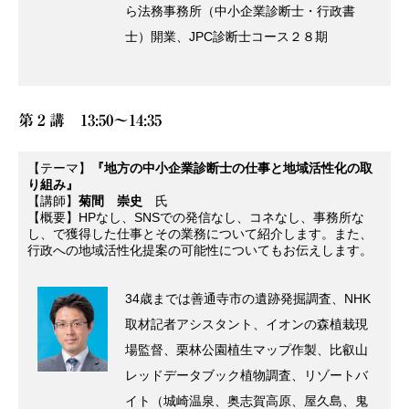
ら法務事務所（中小企業診断士・行政書
士）開業、JPC診断士コース２８期
第２講 13:50～14:35
【テーマ】
『地方の中小企業診断士の仕事と地域活性化の取
り組み』
【講師】
菊間 崇史
氏
【概要】HPなし、SNSでの発信なし、コネなし、事務所な
し、で獲得した仕事とその業務について紹介します。また、
行政への地域活性化提案の可能性についてもお伝えします。
34歳までは善通寺市の遺跡発掘調査、NHK
取材記者アシスタント、イオンの森植栽現
場監督、栗林公園植生マップ作製、比叡山
レッドデータブック植物調査、リゾートバ
イト（城崎温泉、奥志賀高原、屋久島、鬼